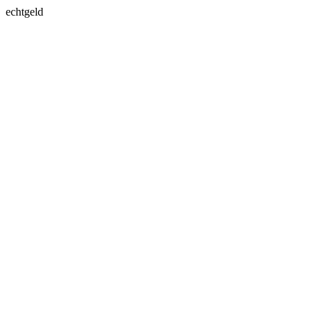
echtgeld