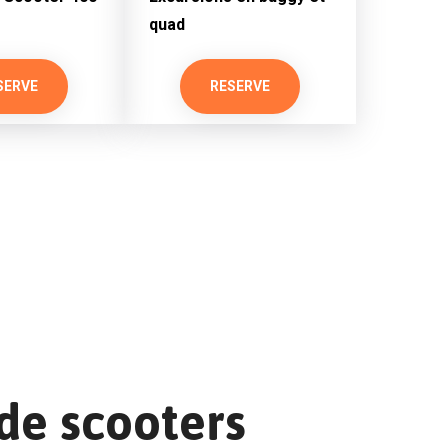
quad
SERVE
RESERVE
de scooters