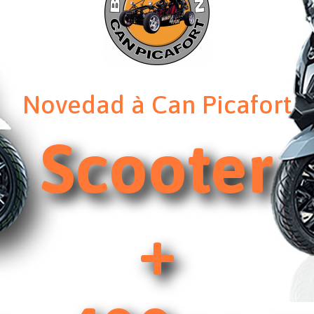
Novedad à Can Picafort
Scooter
+