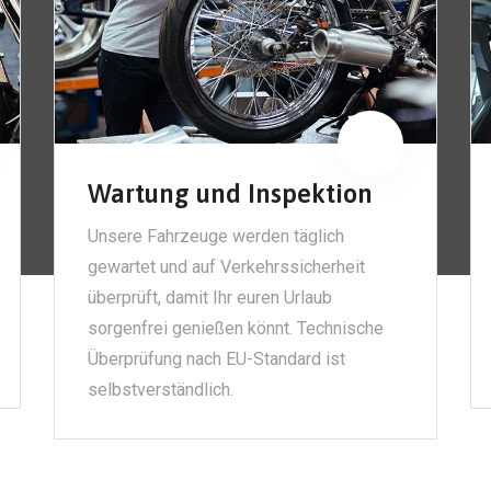
Wartung und Inspektion
Unsere Fahrzeuge werden täglich
gewartet und auf Verkehrssicherheit
überprüft, damit Ihr euren Urlaub
sorgenfrei genießen könnt. Technische
Überprüfung nach EU-Standard ist
selbstverständlich.