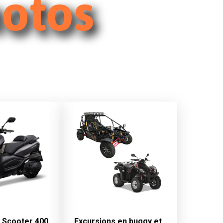
motos
 Scooter 400
Excursions en buggy et