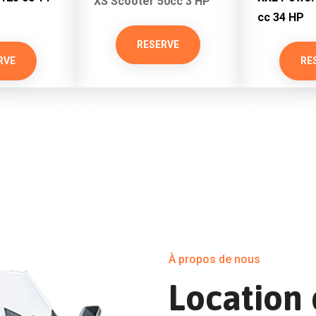
XS Scooter 50cc 3 HP
cc 34 HP
RESERVE
RVE
RE
À propos de nous
Location 