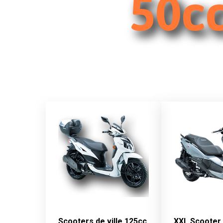
50cc
Scooters de ville 125cc
XXL Scooter 