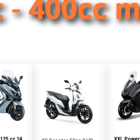
 - 400cc 
125 cc 14
XXL Power