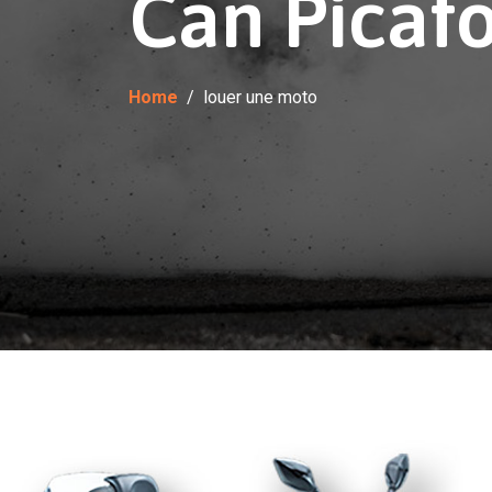
Can Picafo
Home
louer une moto