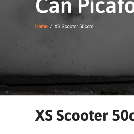
Can Picafo
Home
XS Scooter 50ccm
XS Scooter 50