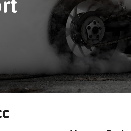
rt
cc