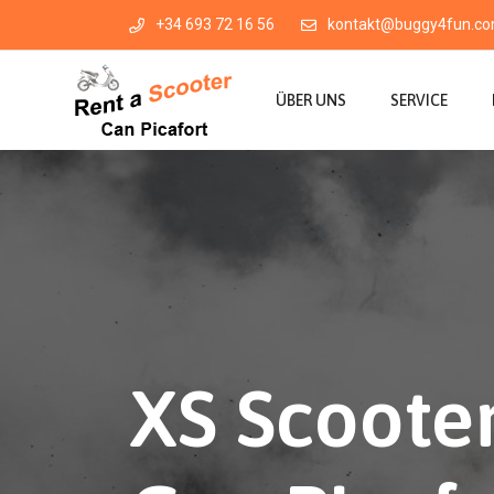
+34 693 72 16 56
kontakt@buggy4fun.c
ÜBER UNS
SERVICE
XS Scoote