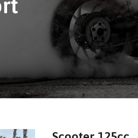
rt
Scooter 125cc