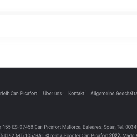
rleih Can Picafort
Über uns
Kontakt
Allgemeine Geschäft
 155 ES-07458 Can Picafort Mallorca, Baleares, Spain Tel: 003
854192 MT/105/BAL © rent a Scooter Can Picafort
2022,
Made W