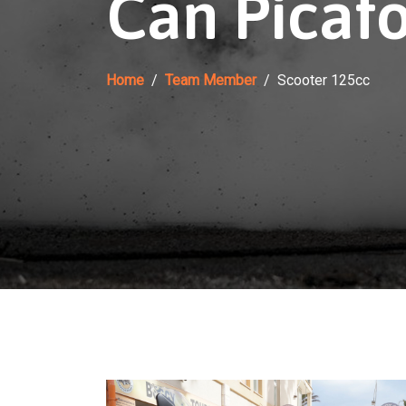
Can Picafo
Home
Team Member
Scooter 125cc