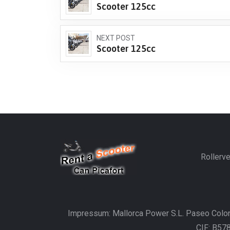
Scooter 125cc
NEXT POST
Scooter 125cc
Rollerve
Impressum: Mallorca Power S.L. Paseo Colon
CIF: B57