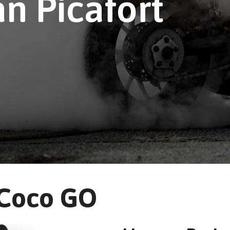
n Picafort
yCoco GO