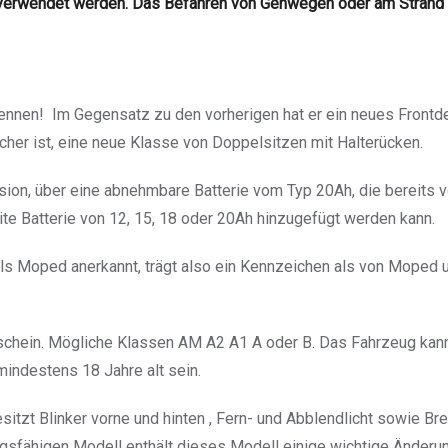
 verwendet werden. Das Befahren von Gehwegen oder am Strand is
ennen! Im Gegensatz zu den vorherigen hat er ein neues Frontd
licher ist, eine neue Klasse von Doppelsitzen mit Halterücken.
ion, über eine abnehmbare Batterie vom Typ 20Ah, die bereits von
ite Batterie von 12, 15, 18 oder 20Ah hinzugefügt werden kann.
als Moped anerkannt, trägt also ein Kennzeichen als von Moped 
rschein. Mögliche Klassen AM A2 A1 A oder B. Das Fahrzeug kann
indestens 18 Jahre alt sein.
itzt Blinker vorne und hinten , Fern- und Abblendlicht sowie Brem
sfähigen Modell enthält dieses Modell einige wichtige Änderun