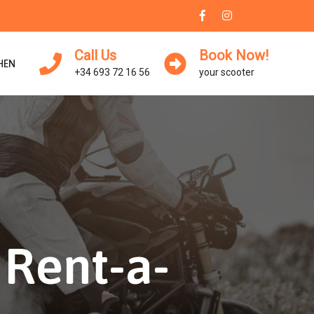
Call Us
Book Now!
HEN
+34 693 72 16 56
your scooter
 Rent-a-